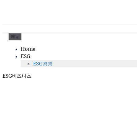
컨
메뉴
텐
Home
츠
ESG
로
ESG경영
건
너
ESG비즈니스
뛰
기