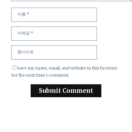
이
이
름
메
일
웹
사
이
트
Save my name, email, and website in this browser
for the next time I comment.