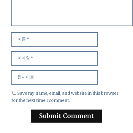
이
이
름
메
일
웹
사
이
트
Save my name, email, and website in this browser
for the next time I comment.