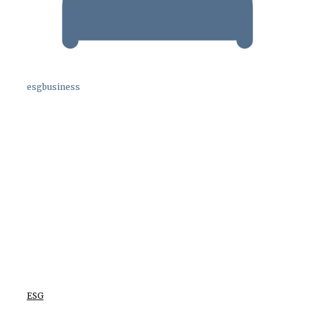
esgbusiness
ESG