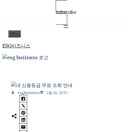
Subscribe
컨
메뉴
텐
ESG비즈니스
츠
로
건
너
뛰
기
esgbusiness
2월 16, 2025