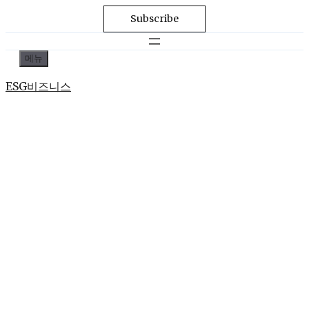
Subscribe
컨
메뉴
텐
ESG비즈니스
츠
로
건
너
뛰
기