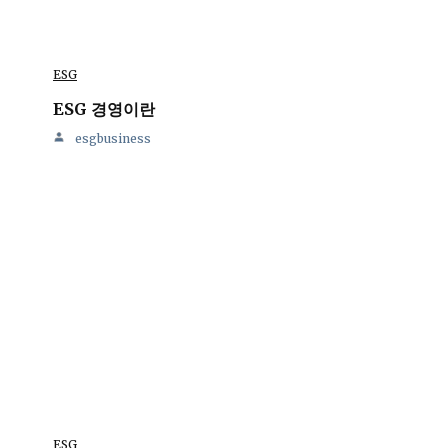
ESG
ESG 경영이란
esgbusiness
ESG