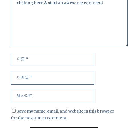
이
이
름
메
일
웹
사
이
트
Save my name, email, and website in this browser
for the next time I comment.