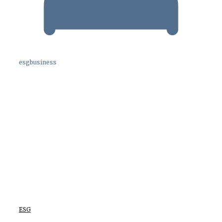
esgbusiness
ESG