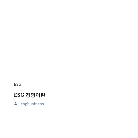
ESG
ESG 경영이란
esgbusiness