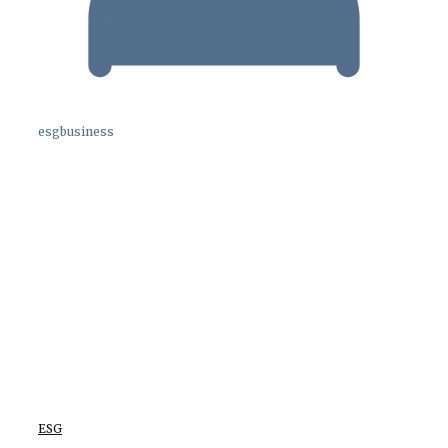
esgbusiness
ESG