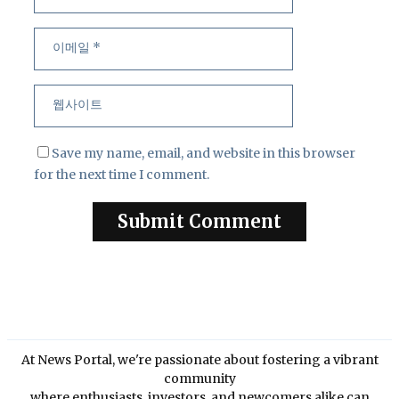
일
웹
사
이
트
Save my name, email, and website in this browser
for the next time I comment.
At News Portal, we're passionate about fostering a vibrant
community
where enthusiasts, investors, and newcomers alike can