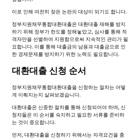
이로 인해 여전히 잦은 논란의 대상이 되기도 합니다.
정부지원채무통합대환대출은 대환대출 재해를 방지
하기 위해 정부가 한도를 정해놓았고, 심사를 통해 적
격자만을 선별하여 지원함으로써 지속적인 관리가 필
요합니다. 이를 통해 대출금의 남용과 대출금으로 인
한 경제문제를 방지하기 위한 노력도 필요합니다.
대환대출 신청 순서
정부지원채무통합대환대출을 신청하는 절차는 어떻
게 이뤄지는지 살펴보겠습니다.
대환대출은 신중한 절차를 통해 신청되어야 하며, 신
청자들은 이 순서를 숙지하고 필요한 서류를 준비하
는 것이 중요합니다.
먼저, 대환대출을 신청하기 위해서는 자격요건을 충