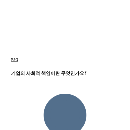
ESG
기업의 사회적 책임이란 무엇인가요?