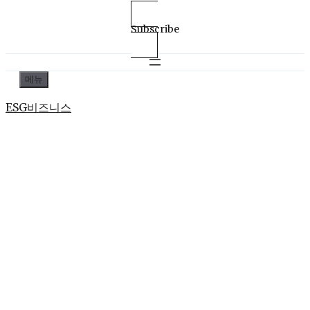
Subscribe
컨
메뉴
텐
ESG비즈니스
츠
로
건
너
뛰
기