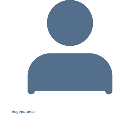
esgbusiness