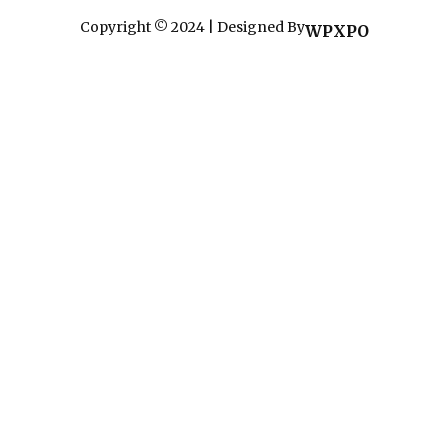
Copyright © 2024 | Designed By
WPXPO