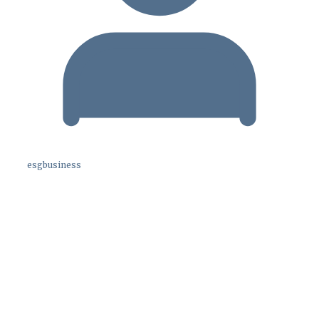
esgbusiness