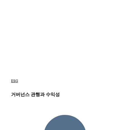
ESG
거버넌스 관행과 수익성