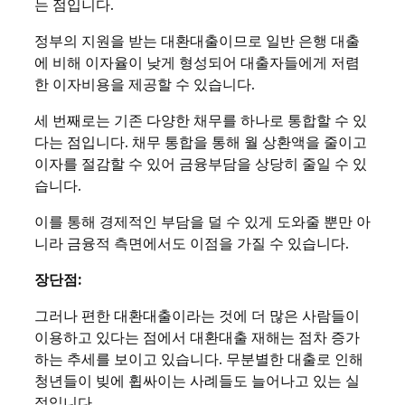
는 점입니다.
정부의 지원을 받는 대환대출이므로 일반 은행 대출
에 비해 이자율이 낮게 형성되어 대출자들에게 저렴
한 이자비용을 제공할 수 있습니다.
세 번째로는 기존 다양한 채무를 하나로 통합할 수 있
다는 점입니다. 채무 통합을 통해 월 상환액을 줄이고
이자를 절감할 수 있어 금융부담을 상당히 줄일 수 있
습니다.
이를 통해 경제적인 부담을 덜 수 있게 도와줄 뿐만 아
니라 금융적 측면에서도 이점을 가질 수 있습니다.
장단점:
그러나 편한 대환대출이라는 것에 더 많은 사람들이
이용하고 있다는 점에서 대환대출 재해는 점차 증가
하는 추세를 보이고 있습니다. 무분별한 대출로 인해
청년들이 빚에 휩싸이는 사례들도 늘어나고 있는 실
정입니다.