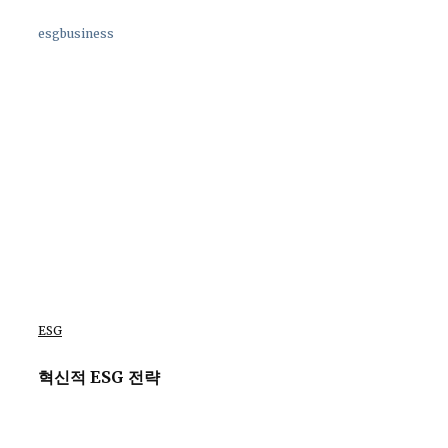
esgbusiness
ESG
혁신적 ESG 전략