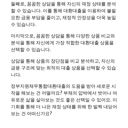
둘째로, 꼼꼼한 상담을 통해 자신의 재정 상태를 분석
할 수 있습니다. 이를 통해 대환대출을 이용하여 불필
요한 금융 부담을 줄이고, 재정적 안정성을 더욱 높일
수 있습니다.
마지막으로, 꼼꼼한 상담을 통해 다양한 상품 비교와
분석을 통해 자신에게 가장 적합한 대환대출 상품을
선택할 수 있습니다.
상담을 통해 상품의 장단점을 비교 분석하고, 자신의
금융 구조에 맞는 최적의 대출 상품을 선택할 수 있습
니다.
정부지원채무통합대환대출의 도움을 받아 새로운 시
작을 해보는 건 어떨까요? 부채의 압박에서 벗어나 여
유로운 삶을 살아보는 것도 좋은 선택일 수 있어요. 이
기회를 통해 더 나은 재정 상태를 위해 한 발짝 내딛어
보는 건 어떠신가요?