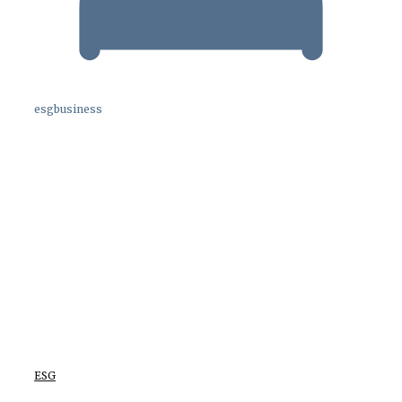
esgbusiness
ESG