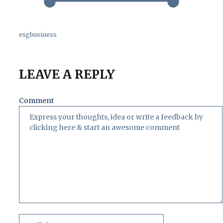
esgbusiness
LEAVE A REPLY
Comment
이
이
름
메