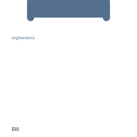
esgbusiness
ESG