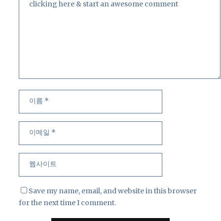
이
이
름
메
일
웹
사
이
트
Save my name, email, and website in this browser
for the next time I comment.