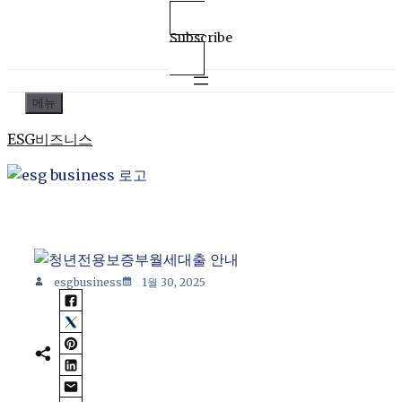
Subscribe
컨
메뉴
텐
ESG비즈니스
츠
로
건
너
뛰
기
esgbusiness
1월 30, 2025