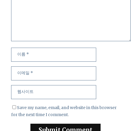
이
이
름
메
일
웹
사
이
트
Save my name, email, and website in this browser
for the next time I comment.