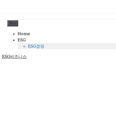
컨
메뉴
텐
Home
츠
ESG
로
ESG경영
건
너
ESG비즈니스
뛰
기