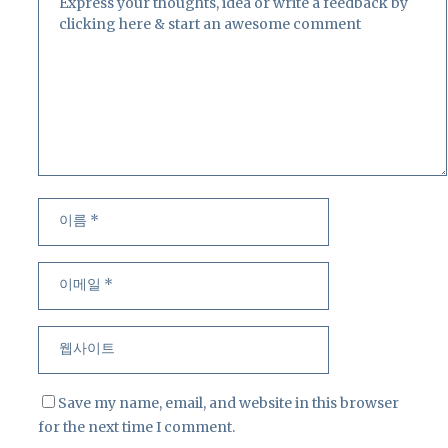
이
이
름
메
일
웹
사
이
트
Save my name, email, and website in this browser
for the next time I comment.