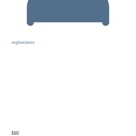
esgbusiness
ESG