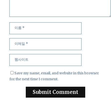
이
이
름
메
일
웹
사
이
트
Save my name, email, and website in this browser
for the next time I comment.