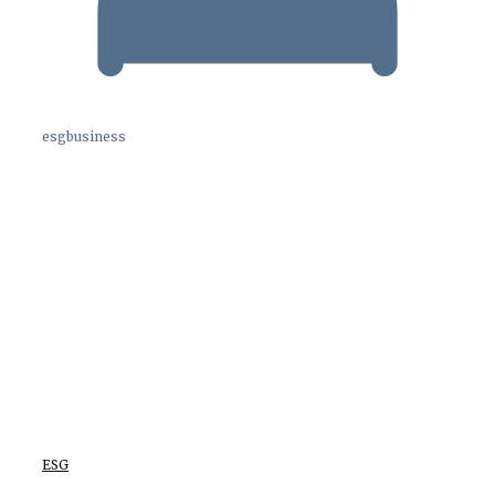
esgbusiness
ESG