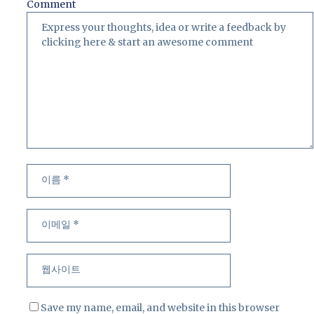
Comment
이
이
름
메
일
웹
사
이
트
Save my name, email, and website in this browser