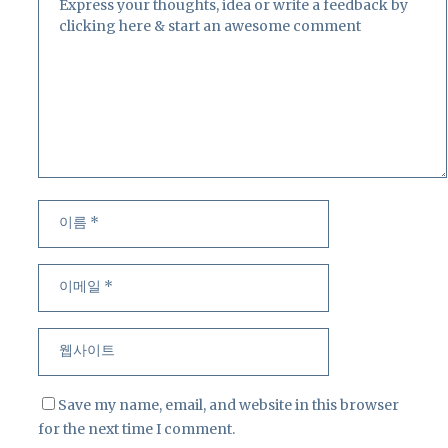
이
이
름
메
일
웹
사
이
트
Save my name, email, and website in this browser
for the next time I comment.