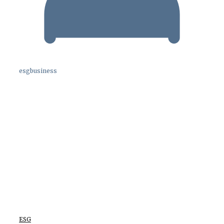
esgbusiness
ESG