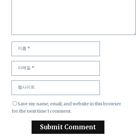
이
이
름
메
일
웹
사
이
트
Save my name, email, and website in this browser
for the next time I comment.