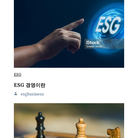
ESG
ESG 경영이란
esgbusiness