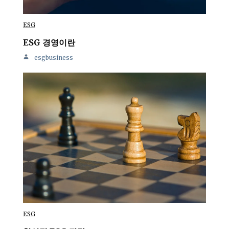
ESG
ESG 경영이란
esgbusiness
ESG