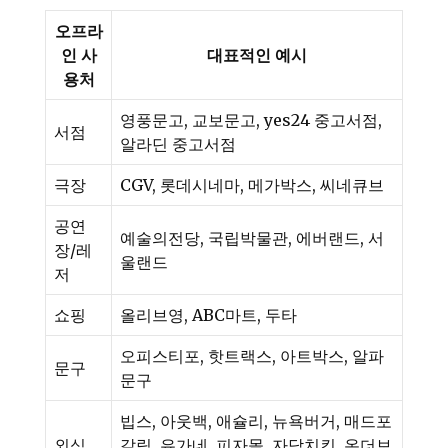
오프라
인 사
대표적인 예시
용처
영풍문고, 교보문고, yes24 중고서점,
서점
알라딘 중고서점
극장
CGV, 롯데시네마, 메가박스, 씨네큐브
공연
예술의전당, 국립박물관, 에버랜드, 서
장/레
울랜드
저
쇼핑
올리브영, ABC마트, 두타
오피스티포, 핫트랙스, 아트박스, 알파
문구
문구
빕스, 아웃백, 애슐리, 뉴욕버거, 매드포
외식
갈릭, 유가네, 피자몰, 자담치킨, 온더보