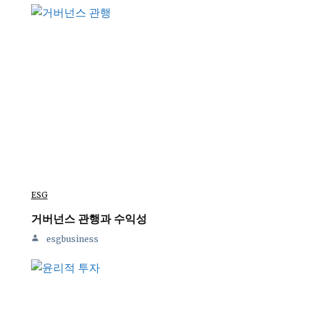
ESG
거버넌스 관행과 수익성
esgbusiness