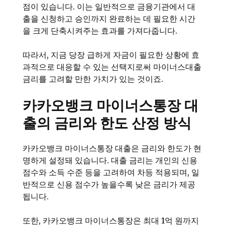
점이 있습니다. 이는 일반적으로 금융기관에서 대
출을 신청하고 승인까지 완료하는 데 필요한 시간
을 크게 단축시켜주는 효과를 가져다줍니다.
따라서, 지금 당장 급하게 자금이 필요한 상황에 효
과적으로 대응할 수 있는 선택지로써 마이너스대출
금리를 고려할 만한 가치가 있는 것이죠.
카카오뱅크 마이너스통장 대
출의 금리와 한도 산정 방식
카카오뱅크 마이너스통장 대출은 금리와 한도가 현
명하게 설정돼 있습니다. 대출 금리는 개인의 신용
점수와 소득 수준 등을 고려하여 차등 적용되며, 일
반적으로 신용 점수가 높을수록 낮은 금리가 제공
됩니다.
또한, 카카오뱅크 마이너스통장은 최대 1억 원까지