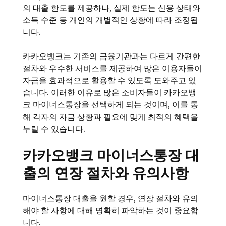
의 대출 한도를 제공하나, 실제 한도는 신용 상태와
소득 수준 등 개인의 개별적인 상황에 따라 조정됩
니다.
카카오뱅크는 기존의 금융기관과는 다르게 간편한
절차와 우수한 서비스를 제공하여 많은 이용자들이
자금을 효과적으로 활용할 수 있도록 도와주고 있
습니다. 이러한 이유로 많은 소비자들이 카카오뱅
크 마이너스통장을 선택하게 되는 것이며, 이를 통
해 각자의 자금 상황과 필요에 맞게 최적의 혜택을
누릴 수 있습니다.
카카오뱅크 마이너스통장 대
출의 연장 절차와 유의사항
마이너스통장 대출을 원할 경우, 연장 절차와 유의
해야 할 사항에 대해 명확히 파악하는 것이 중요합
니다.