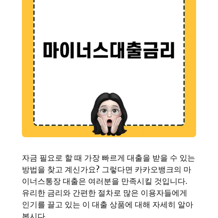
자금 필요로 할 때 가장 빠르게 대출을 받을 수 있는
방법을 찾고 계신가요? 그렇다면 카카오뱅크의 마
이너스통장 대출은 여러분을 만족시킬 것입니다.
유리한 금리와 간편한 절차로 많은 이용자들에게
인기를 끌고 있는 이 대출 상품에 대해 자세히 알아
봅시다.