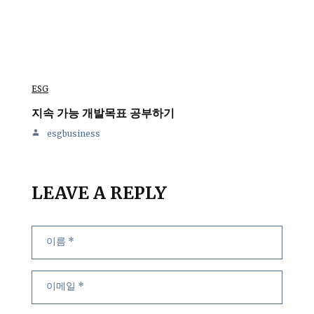
ESG
지속 가능 개발목표 공부하기
esgbusiness
LEAVE A REPLY