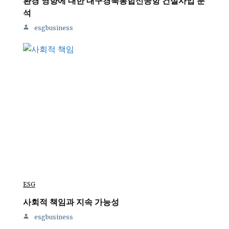
환경 영향에 대한 대구경북통합신공항 건설사업 분
석
esgbusiness
ESG
사회적 책임과 지속 가능성
esgbusiness