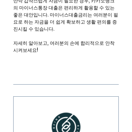
만약 갑작스럽게 자금이 필요한 경우, 카카오뱅크
의 마이너스통장 대출은 편리하게 활용할 수 있는
좋은 대안입니다. 마이너스대출금리는 여러분이 필
요로 하는 자금을 더 쉽게 확보하고 생활 편의를 증
진시킬 수 있습니다.
자세히 알아보고, 여러분의 손에 합리적으로 안착
시켜보세요!