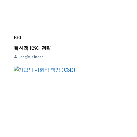
ESG
혁신적 ESG 전략
esgbusiness