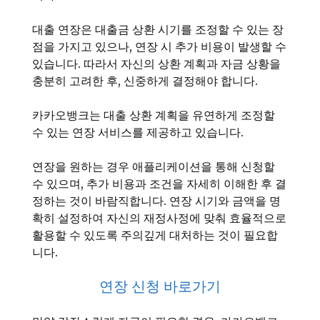
대출 연장은 대출금 상환 시기를 조정할 수 있는 장
점을 가지고 있으나, 연장 시 추가 비용이 발생할 수
있습니다. 따라서 자신의 상환 계획과 자금 상황을
충분히 고려한 후, 신중하게 결정해야 합니다.
카카오뱅크는 대출 상환 계획을 유연하게 조정할
수 있는 연장 서비스를 제공하고 있습니다.
연장을 원하는 경우 애플리케이션을 통해 신청할
수 있으며, 추가 비용과 조건을 자세히 이해한 후 결
정하는 것이 바람직합니다. 연장 시기와 금액을 명
확히 설정하여 자신의 재정사정에 맞춰 효율적으로
활용할 수 있도록 주의깊게 대처하는 것이 필요합
니다.
연장 신청 바로가기