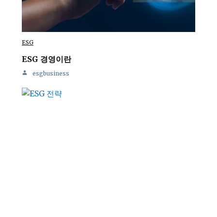
ESG
ESG 경영이란
esgbusiness