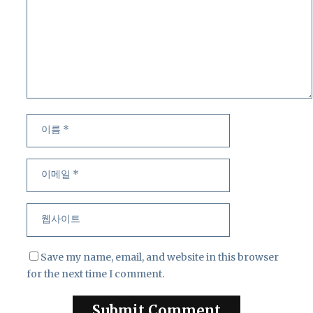
이
이
름
메
일
웹
사
이
트
Save my name, email, and website in this browser
for the next time I comment.