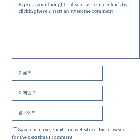
이
이
름
메
일
웹
사
이
트
Save my name, email, and website in this browser
for the next time I comment.