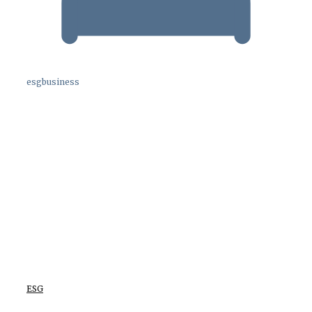
esgbusiness
ESG