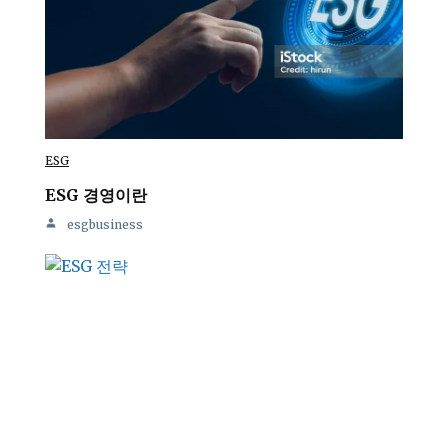
ESG
ESG 경영이란
esgbusiness