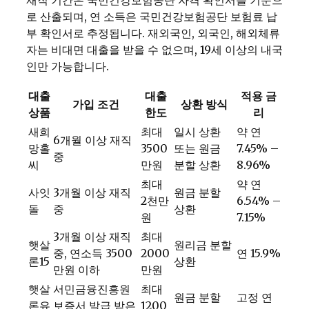
재직 기간은 국민건강보험공단 자격 확인서를 기준으
로 산출되며, 연 소득은 국민건강보험공단 보험료 납
부 확인서로 추정됩니다. 재외국인, 외국인, 해외체류
자는 비대면 대출을 받을 수 없으며, 19세 이상의 내국
인만 가능합니다.
대출
대출
적용 금
가입 조건
상환 방식
상품
한도
리
새희
최대
일시 상환
약 연
6개월 이상 재직
망홀
3500
또는 원금
7.45% –
중
씨
만원
분할 상환
8.96%
최대
약 연
사잇
3개월 이상 재직
원금 분할
2천만
6.54% –
돌
중
상환
원
7.15%
3개월 이상 재직
최대
햇살
원리금 분할
중, 연소득 3500
2000
연 15.9%
론15
상환
만원 이하
만원
햇살
서민금융진흥원
최대
원금 분할
고정 연
론유
보증서 발급 받은
1200