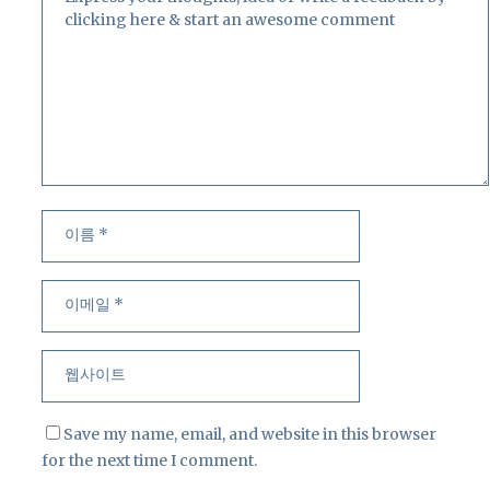
이
이
름
메
일
웹
사
이
트
Save my name, email, and website in this browser
for the next time I comment.