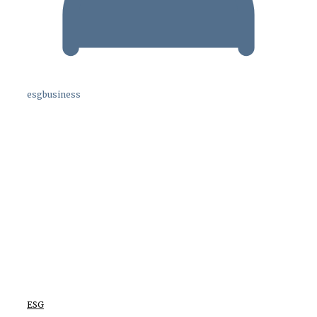
esgbusiness
ESG