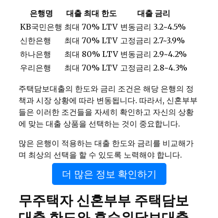
은행명
대출 최대 한도
대출 금리
KB국민은행
최대 70% LTV
변동금리 3.2~4.5%
신한은행
최대 70% LTV
고정금리 2.7~3.9%
하나은행
최대 80% LTV
변동금리 2.9~4.2%
우리은행
최대 70% LTV
고정금리 2.8~4.3%
주택담보대출의 한도와 금리 조건은 해당 은행의 정
책과 시장 상황에 따라 변동됩니다. 따라서, 신혼부부
들은 이러한 조건들을 자세히 확인하고 자신의 상황
에 맞는 대출 상품을 선택하는 것이 중요합니다.
많은 은행이 적용하는 대출 한도와 금리를 비교해가
며 최상의 선택을 할 수 있도록 노력해야 합니다.
더 많은 정보 확인하기
무주택자 신혼부부 주택담보
대출 한도와 후순위담보대출