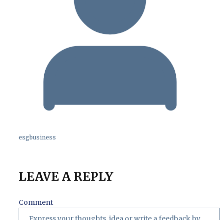
esgbusiness
LEAVE A REPLY
Comment