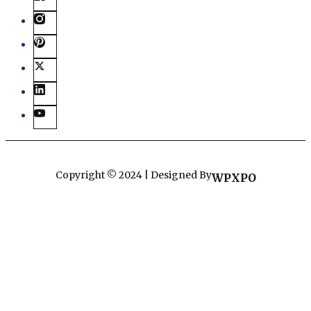
Copyright © 2024 | Designed By
WPXPO