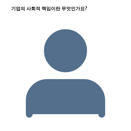
기업의 사회적 책임이란 무엇인가요?