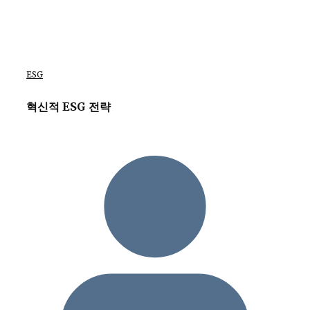
ESG
혁신적 ESG 전략