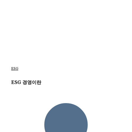
ESG
ESG 경영이란