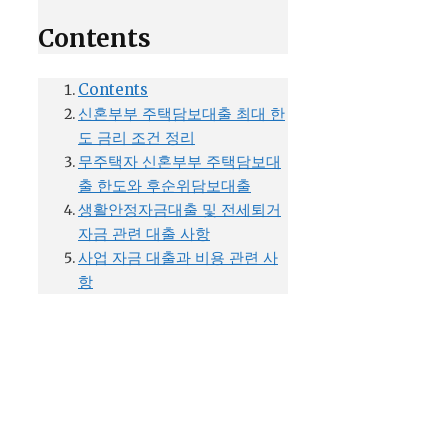
Contents
Contents
신혼부부 주택담보대출 최대 한
도 금리 조건 정리
무주택자 신혼부부 주택담보대
출 한도와 후순위담보대출
생활안정자금대출 및 전세퇴거
자금 관련 대출 사항
사업 자금 대출과 비용 관련 사
항