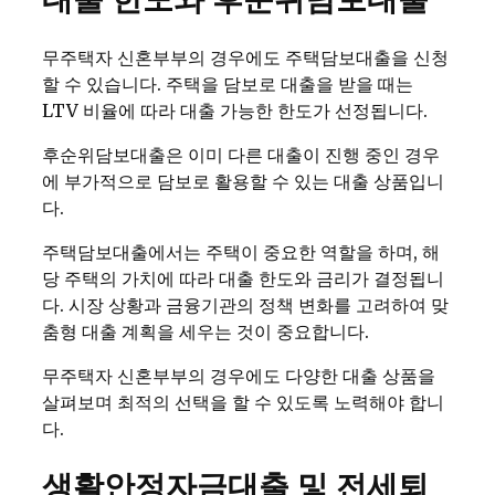
무주택자 신혼부부의 경우에도 주택담보대출을 신청
할 수 있습니다. 주택을 담보로 대출을 받을 때는
LTV 비율에 따라 대출 가능한 한도가 선정됩니다.
후순위담보대출은 이미 다른 대출이 진행 중인 경우
에 부가적으로 담보로 활용할 수 있는 대출 상품입니
다.
주택담보대출에서는 주택이 중요한 역할을 하며, 해
당 주택의 가치에 따라 대출 한도와 금리가 결정됩니
다. 시장 상황과 금융기관의 정책 변화를 고려하여 맞
춤형 대출 계획을 세우는 것이 중요합니다.
무주택자 신혼부부의 경우에도 다양한 대출 상품을
살펴보며 최적의 선택을 할 수 있도록 노력해야 합니
다.
생활안정자금대출 및 전세퇴