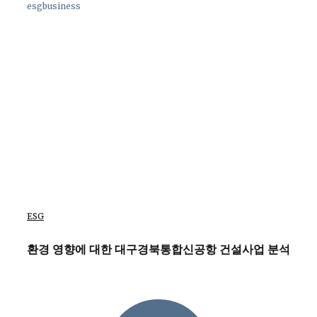
esgbusiness
ESG
환경 영향에 대한 대구경북통합신공항 건설사업 분석