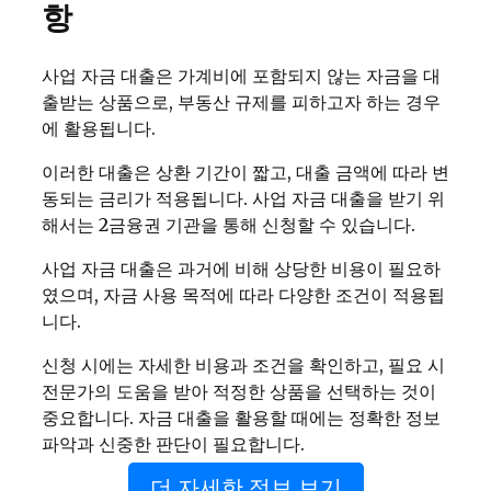
항
사업 자금 대출은 가계비에 포함되지 않는 자금을 대
출받는 상품으로, 부동산 규제를 피하고자 하는 경우
에 활용됩니다.
이러한 대출은 상환 기간이 짧고, 대출 금액에 따라 변
동되는 금리가 적용됩니다. 사업 자금 대출을 받기 위
해서는 2금융권 기관을 통해 신청할 수 있습니다.
사업 자금 대출은 과거에 비해 상당한 비용이 필요하
였으며, 자금 사용 목적에 따라 다양한 조건이 적용됩
니다.
신청 시에는 자세한 비용과 조건을 확인하고, 필요 시
전문가의 도움을 받아 적정한 상품을 선택하는 것이
중요합니다. 자금 대출을 활용할 때에는 정확한 정보
파악과 신중한 판단이 필요합니다.
더 자세한 정보 보기