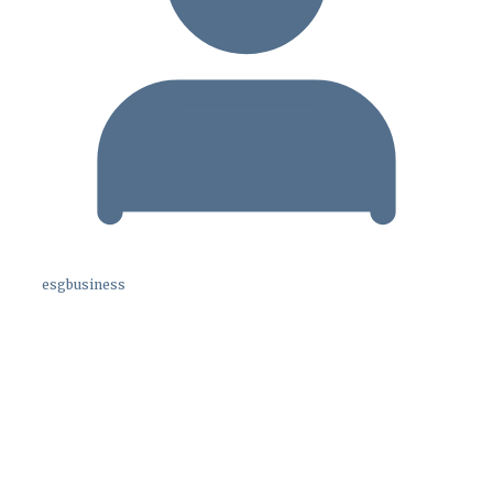
esgbusiness