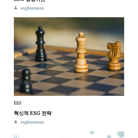
esgbusiness
ESG
혁신적 ESG 전략
esgbusiness