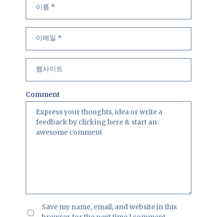
름
메
사
일
이
트
Comment
Save my name, email, and website in this
browser for the next time I comment.