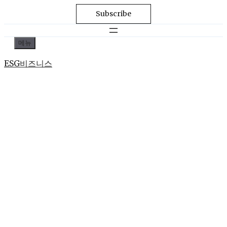
Subscribe
컨
메뉴
텐
ESG비즈니스
츠
로
건
너
뛰
기