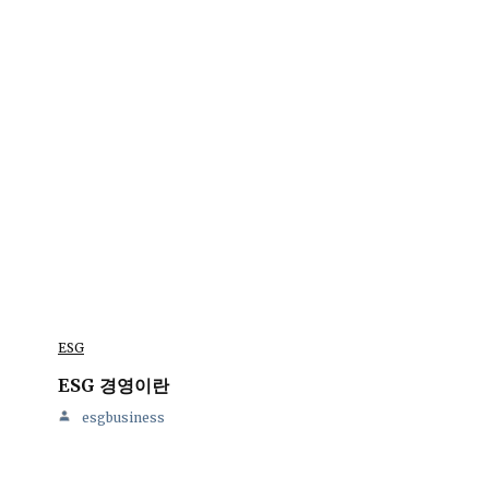
ESG
ESG 경영이란
esgbusiness