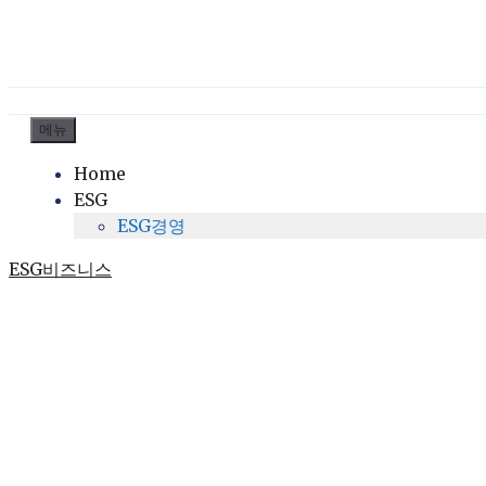
컨
메뉴
텐
Home
츠
ESG
로
ESG경영
건
너
ESG비즈니스
뛰
기