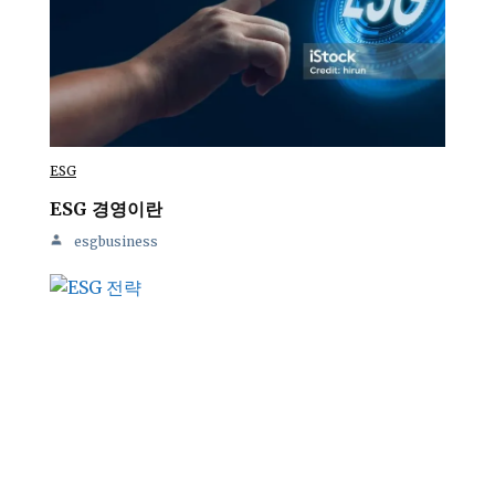
ESG
ESG 경영이란
esgbusiness