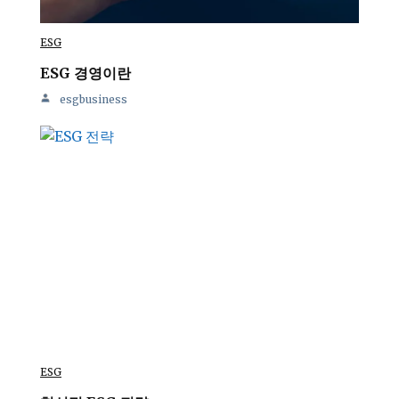
ESG
ESG 경영이란
esgbusiness
ESG