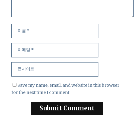
이
이
름
메
일
웹
사
이
트
Save my name, email, and website in this browser
for the next time I comment.