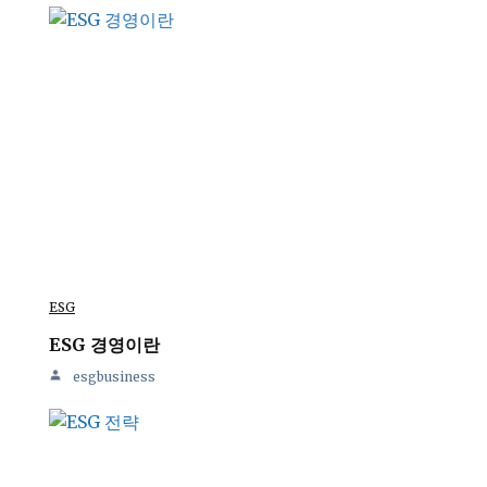
ESG
ESG 경영이란
esgbusiness