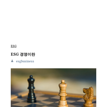
ESG
ESG 경영이란
esgbusiness