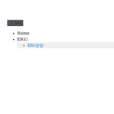
컨
메뉴
텐
Home
츠
ESG
로
ESG경영
건
너
뛰
기