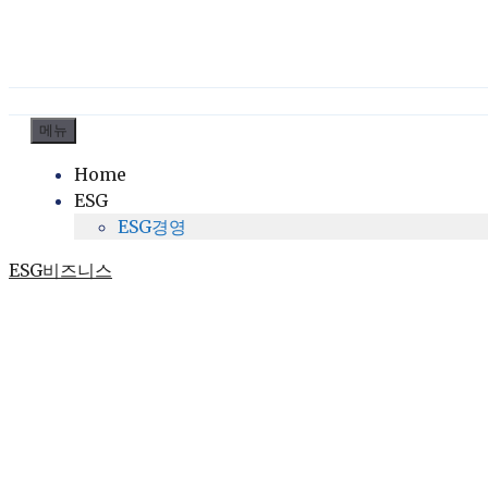
컨
메뉴
텐
Home
츠
ESG
로
ESG경영
건
너
ESG비즈니스
뛰
기