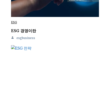
ESG
ESG 경영이란
esgbusiness