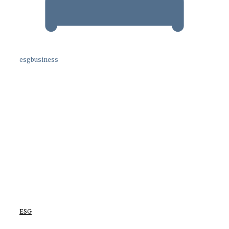
esgbusiness
ESG