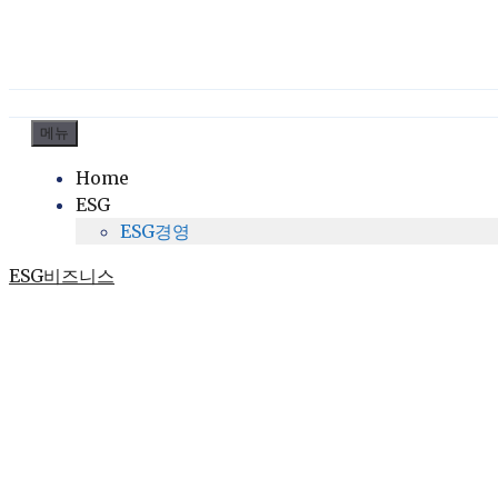
컨
메뉴
텐
Home
츠
ESG
로
ESG경영
건
너
ESG비즈니스
뛰
기