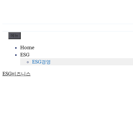
컨
메뉴
텐
Home
츠
ESG
로
ESG경영
건
너
ESG비즈니스
뛰
기