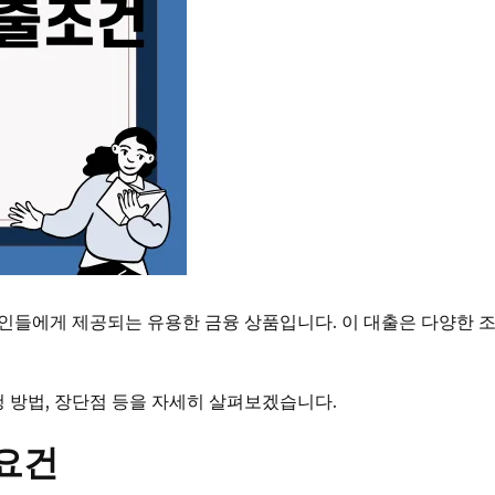
인들에게 제공되는 유용한 금융 상품입니다. 이 대출은 다양한 조
청 방법, 장단점 등을 자세히 살펴보겠습니다.
 요건