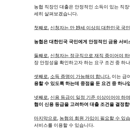
농협 직장인 대출은 안정적인 소득이 있는 직장
세히 살펴보겠습니다.
첫째로
,
신청자는 만 19세 이상의 대한민국 국
농협은 대한민국 국민에게 안정적인 금융 서비스
둘째로
,
신청자는 정규직으로 재직 중이어야 하며
장 안정성을 확인하고자 하는 요구 조건 중 하
셋째로
,
소득 증명이 가능해야 합니다.
이는 급
용할 수 있도록 하는데 중점을 둔 요건 중 하나
넷째로
,
신용 등급이 일정 기준 이상이어야 하며
협이 신용 등급을 고려하여 대출 조건을 결정합
마지막으로
,
농협의 회원 가입이 필요할 수 있습
서비스를 이용할 수 있습니다.