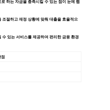
로 하는 자금을 충족시킬 수 있는 점이 눈에 띕
 조절하고 재정 상황에 맞춰 대출을 효율적으
 수 있는 서비스를 제공하여 편리한 금융 환경
단점