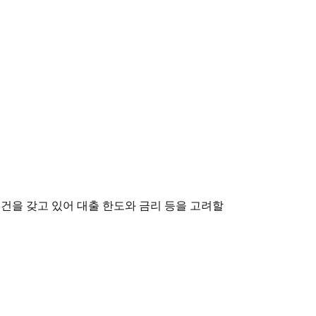
건을 갖고 있어 대출 한도와 금리 등을 고려할