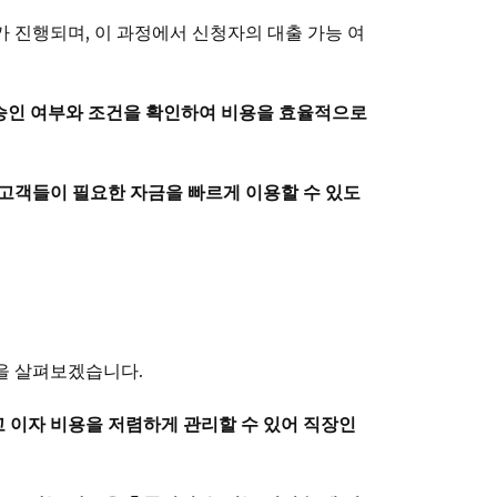
 진행되며, 이 과정에서 신청자의 대출 가능 여
승인 여부와 조건을 확인하여 비용을 효율적으로
고객들이 필요한 자금을 빠르게 이용할 수 있도
점을 살펴보겠습니다.
 이자 비용을 저렴하게 관리할 수 있어 직장인