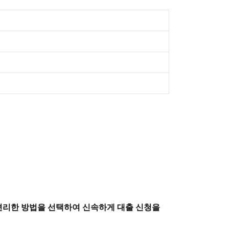
편리한 방법을 선택하여 신속하게 대출 신청을