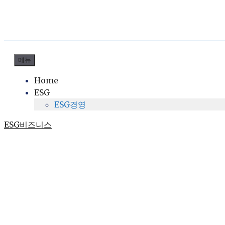
컨
메뉴
텐
Home
츠
ESG
로
ESG경영
건
너
ESG비즈니스
뛰
기