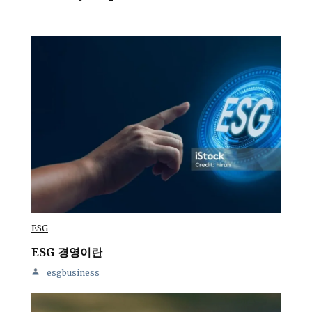
ESG
ESG 경영이란
esgbusiness