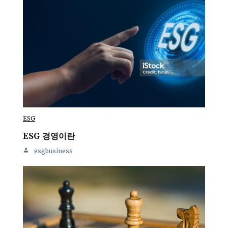
ESG
ESG 경영이란
esgbusiness