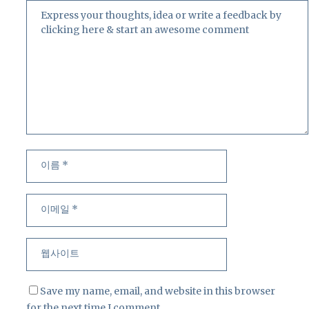
이
이
름
메
일
웹
사
이
트
Save my name, email, and website in this browser
for the next time I comment.