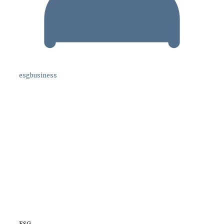
esgbusiness
ESG