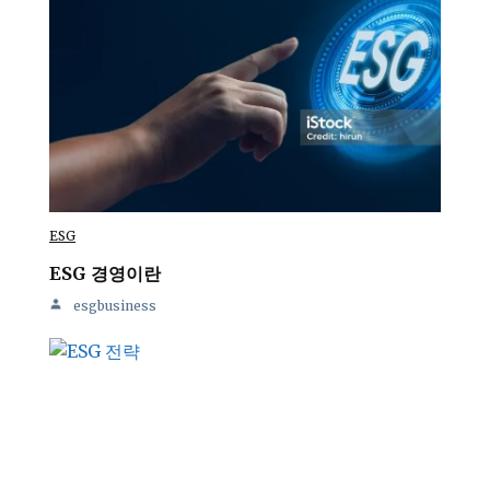
ESG
ESG 경영이란
esgbusiness