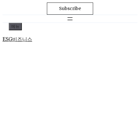
Subscribe
컨
메뉴
텐
ESG비즈니스
츠
로
건
너
뛰
기