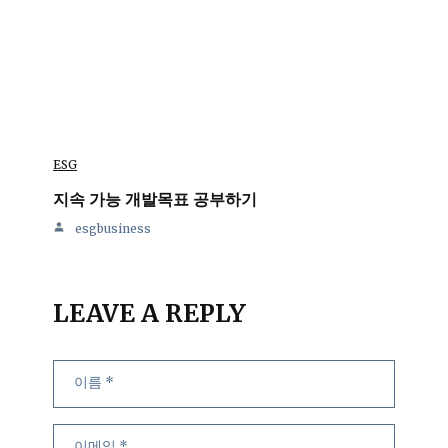
ESG
지속 가능 개발목표 공부하기
esgbusiness
LEAVE A REPLY
이
이
웹
름
메
사
일
이
트