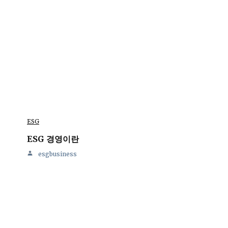
ESG
ESG 경영이란
esgbusiness