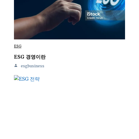
ESG
ESG 경영이란
esgbusiness